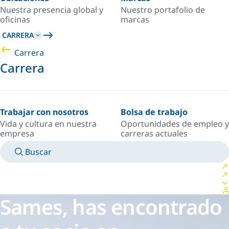
Nuestra presencia global y
Nuestro portafolio de
oficinas
marcas
CARRERA
Carrera
Carrera
Trabajar con nosotros
Bolsa de trabajo
Vida y cultura en nuestra
Oportunidades de empleo y
empresa
carreras actuales
Buscar
MANUALES
CONOZCA A UN EXPERTO
PAÍS/IDIOMA
MEXICO/ES
INICIAR SESIÓN EN TU ESPACIO PERSONAL
Sames, has encontrado