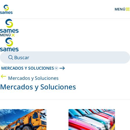
Ir al contenido principal
MENÚ
MOSTRA
MENÚ
OCULTAR MENÚ
Buscar
MERCADOS Y SOLUCIONES
Mercados y Soluciones
Mercados y Soluciones