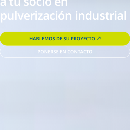
a tu socio en
pulverización industrial
HABLEMOS DE SU PROYECTO
PONERSE EN CONTACTO