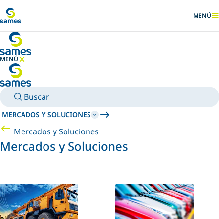
Ir al contenido principal
MENÚ
MOSTRA
MENÚ
OCULTAR MENÚ
Buscar
MERCADOS Y SOLUCIONES
Mercados y Soluciones
Mercados y Soluciones