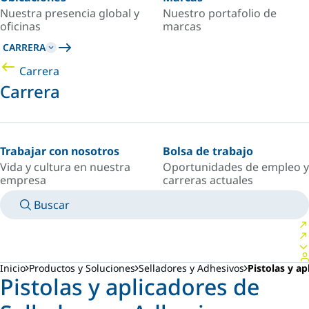
Nuestra presencia global y
Nuestro portafolio de
oficinas
marcas
CARRERA
Carrera
Carrera
Trabajar con nosotros
Bolsa de trabajo
Vida y cultura en nuestra
Oportunidades de empleo y
empresa
carreras actuales
Buscar
MANUALES
CONOZCA A UN EXPERTO
PAÍS/IDIOMA
MEXICO/ES
INICIAR SESIÓN EN TU ESPACIO PERSONAL
Inicio
Productos y Soluciones
Selladores y Adhesivos
Pistolas y a
Pistolas y aplicadores de