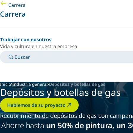
Carrera
Carrera
Trabajar con nosotros
Vida y cultura en nuestra empresa
Buscar
MANUALES
CONOZCA A UN EXPERTO
PAÍS/IDIOMA
MEXICO/ES
INICIAR SESIÓN EN TU ESPACIO PERSONAL
Inicio
Industria general
Depósitos y botellas de gas
Depósitos y botellas de gas
Hablemos de su proyecto
Recubrimiento de depósitos de gas con campana 
Ahorre hasta
un 50% de pintura, un 3