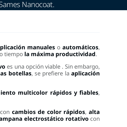
e Sames Nanocoat.
plicación
manuales
o
automáticos
,
mo tiempo
la máxima productividad
.
vo
es una opción viable
. Sin embargo,
as botellas
, se
prefiere
la
aplicación
iento multicolor rápidos y fiables
,
 con
cambios de color rápidos
,
alta
campana electrostático rotativo
con