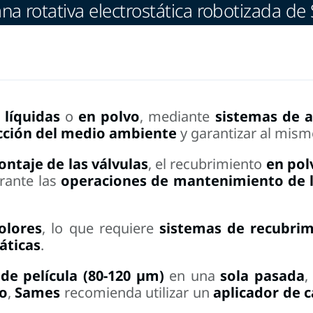
na rotativa electrostática robotizada d
líquidas
o
en polvo
, mediante
sistemas de a
ección del medio ambiente
y garantizar al mis
ontaje de las válvulas
, el recubrimiento
en pol
urante las
operaciones de mantenimiento de l
olores
, lo que requiere
sistemas de recubrim
áticas
.
de película (80-120 µm)
en una
sola pasada
,
o
,
Sames
recomienda utilizar un
aplicador de 