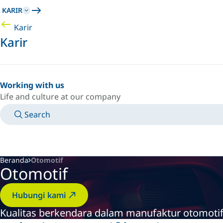
KARIR
Karir
Karir
Working with us
Life and culture at our company
Search
MANUALS
MEET AN EXPERT
NEGARA/BAHASA
SOUTH-EAST-ASIA/ID
LOGIN TO YOUR PERSONAL SPACE
Beranda
Otomotif
Otomotif
Hubungi kami
Kualitas berkendara dalam manufaktur otomotif 