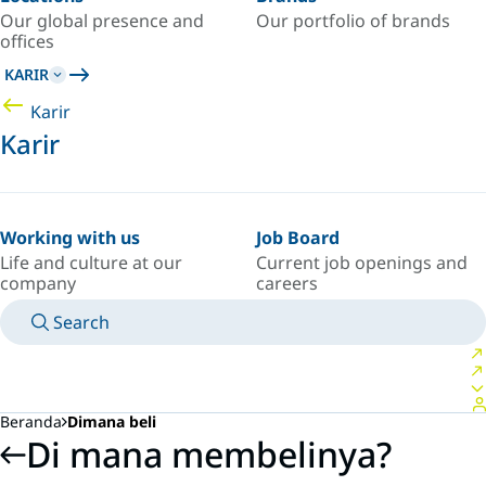
Our global presence and
Our portfolio of brands
offices
KARIR
Karir
Karir
Working with us
Job Board
Life and culture at our
Current job openings and
company
careers
Search
MANUALS
MEET AN EXPERT
NEGARA/BAHASA
SOUTH-EAST-ASIA/ID
LOGIN TO YOUR PERSONAL SPACE
Beranda
Dimana beli
Di mana membelinya?