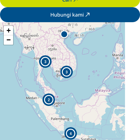
Hubungi kami
+
−
3
3
2
4