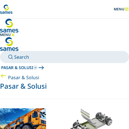
Pergi ke konten utama
MENU
TAMPILK
MENU
SEMBUNYIKAN MENU
Search
PASAR & SOLUSI
Pasar & Solusi
Pasar & Solusi