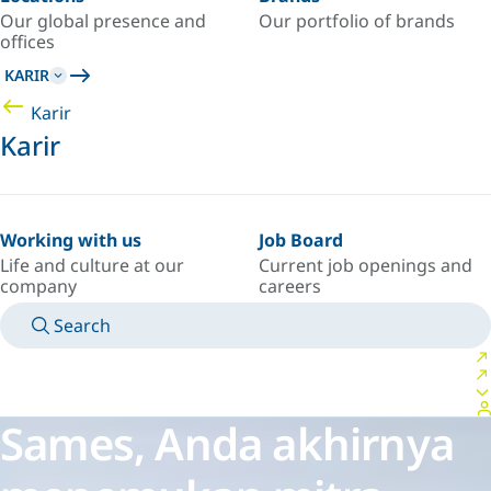
Our global presence and
Our portfolio of brands
offices
KARIR
Karir
Karir
Working with us
Job Board
Life and culture at our
Current job openings and
company
careers
Search
MANUALS
MEET AN EXPERT
NEGARA/BAHASA
SOUTH-EAST-ASIA/ID
LOGIN TO YOUR PERSONAL SPACE
Sames, Anda akhirnya