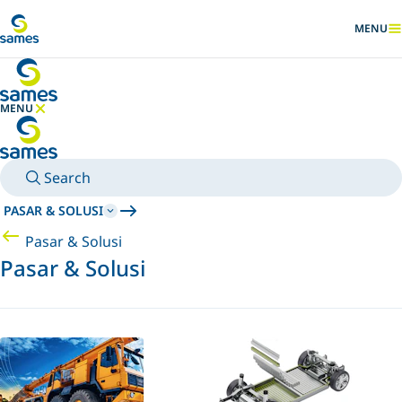
Pergi ke konten utama
MENU
TAMPILK
MENU
SEMBUNYIKAN MENU
Search
PASAR & SOLUSI
Pasar & Solusi
Pasar & Solusi