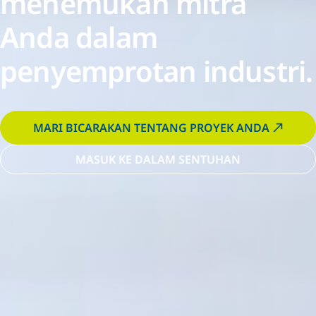
menemukan mitra
Anda dalam
penyemprotan industri.
MARI BICARAKAN TENTANG PROYEK ANDA
MASUK KE DALAM SENTUHAN