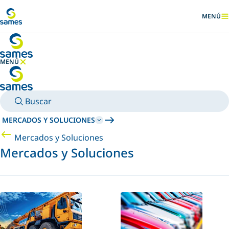
Ir al contenido principal
MENÚ
MOSTRA
MENÚ
OCULTAR MENÚ
Buscar
MERCADOS Y SOLUCIONES
Mercados y Soluciones
Mercados y Soluciones