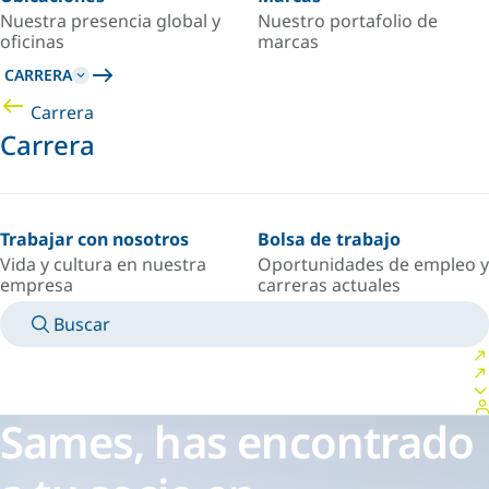
Nuestra presencia global y
Nuestro portafolio de
oficinas
marcas
CARRERA
Carrera
Carrera
Trabajar con nosotros
Bolsa de trabajo
Vida y cultura en nuestra
Oportunidades de empleo y
empresa
carreras actuales
Buscar
MANUALES
CONOZCA A UN EXPERTO
PAÍS/IDIOMA
SPAIN/ES
INICIAR SESIÓN EN TU ESPACIO PERSONAL
Sames, has encontrado