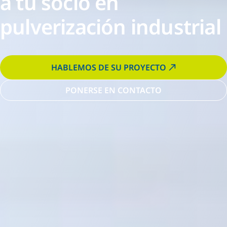
a tu socio en
pulverización industrial
HABLEMOS DE SU PROYECTO
PONERSE EN CONTACTO