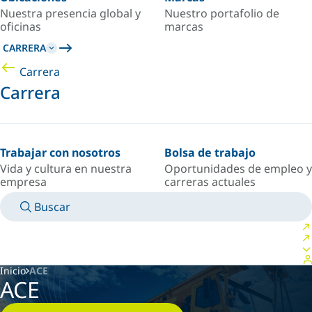
Nuestra presencia global y
Nuestro portafolio de
oficinas
marcas
CARRERA
Carrera
Carrera
Trabajar con nosotros
Bolsa de trabajo
Vida y cultura en nuestra
Oportunidades de empleo y
empresa
carreras actuales
Buscar
MANUALES
CONOZCA A UN EXPERTO
PAÍS/IDIOMA
SPAIN/ES
INICIAR SESIÓN EN TU ESPACIO PERSONAL
Inicio
ACE
ACE