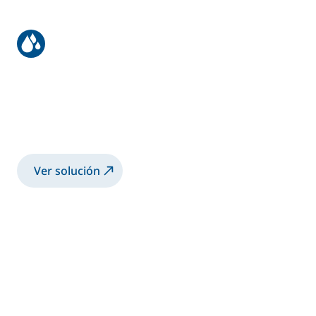
Recubrimiento para estructuras de
grúas
Pulverización de pintura 2K base disolvente
con pistola manual electrostática Airmix®
Ver solución