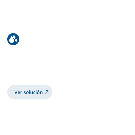
Recubrimiento de motores
Pulverización de recubrimiento 2K base
agua sobre motores con copa
electrostática
Ver solución