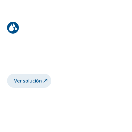
Recubrimiento para equipos de
minería
Pulverización de pintura 2K con pistola
manual Airmix®
Ver solución