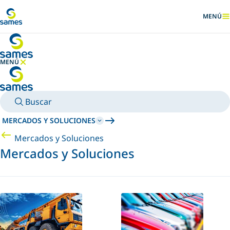
Ir al contenido principal
MENÚ
MOSTRA
MENÚ
OCULTAR MENÚ
Buscar
MERCADOS Y SOLUCIONES
Mercados y Soluciones
Mercados y Soluciones