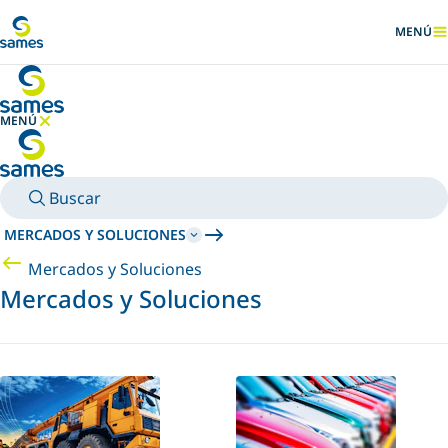
Ir al contenido principal
MENÚ
MOSTRA
MENÚ
OCULTAR MENÚ
Buscar
MERCADOS Y SOLUCIONES
Mercados y Soluciones
Mercados y Soluciones