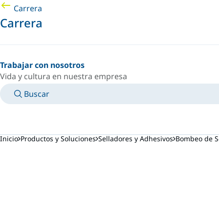
Carrera
Carrera
Trabajar con nosotros
Vida y cultura en nuestra empresa
Buscar
MANUALES
CONOZCA A UN EXPERTO
PAÍS/IDIOMA
SPAIN/ES
INICIAR SESIÓN EN TU ESPACIO PERSONAL
Inicio
Productos y Soluciones
Selladores y Adhesivos
Bombeo de Se