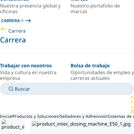
Nuestra presencia global y
Nuestro portafolio de
oficinas
marcas
CARRERA
Carrera
Carrera
Trabajar con nosotros
Bolsa de trabajo
Vida y cultura en nuestra
Oportunidades de empleo y
empresa
carreras actuales
Buscar
MANUALES
CONOZCA A UN EXPERTO
PAÍS/IDIOMA
SPAIN/ES
INICIAR SESIÓN EN TU ESPACIO PERSONAL
Inicio
Productos y Soluciones
Selladores y Adhesivos
Sistemas de 