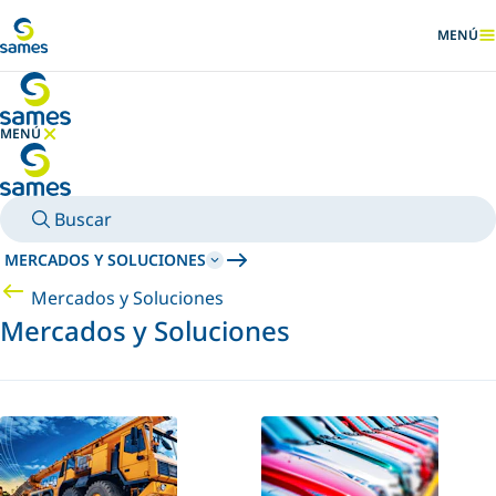
Ir al contenido principal
MENÚ
MOSTRA
MENÚ
OCULTAR MENÚ
Buscar
MERCADOS Y SOLUCIONES
Mercados y Soluciones
Mercados y Soluciones