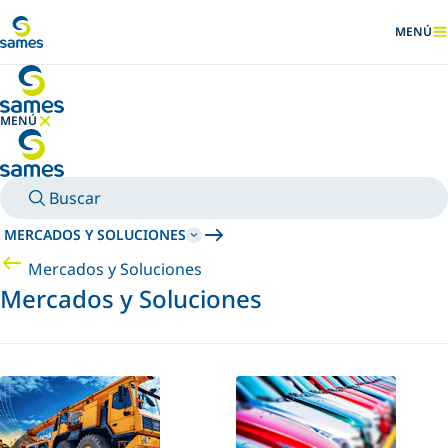
Ir al contenido principal
MENÚ
MOSTRA
MENÚ
OCULTAR MENÚ
Buscar
MERCADOS Y SOLUCIONES
Mercados y Soluciones
Mercados y Soluciones