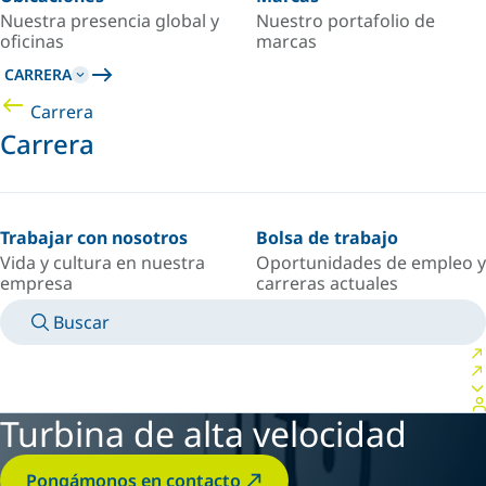
Nuestra presencia global y
Nuestro portafolio de
oficinas
marcas
CARRERA
Carrera
Carrera
Trabajar con nosotros
Bolsa de trabajo
Vida y cultura en nuestra
Oportunidades de empleo y
empresa
carreras actuales
Buscar
MANUALES
CONOZCA A UN EXPERTO
PAÍS/IDIOMA
SPAIN/ES
INICIAR SESIÓN EN TU ESPACIO PERSONAL
Turbina de alta velocidad
Pongámonos en contacto