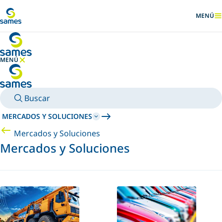
Ir al contenido principal
MENÚ
MOSTRA
MENÚ
OCULTAR MENÚ
Buscar
MERCADOS Y SOLUCIONES
Mercados y Soluciones
Mercados y Soluciones