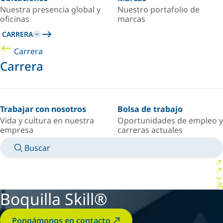
Nuestra presencia global y
Nuestro portafolio de
oficinas
marcas
CARRERA
Carrera
Carrera
Trabajar con nosotros
Bolsa de trabajo
Vida y cultura en nuestra
Oportunidades de empleo y
empresa
carreras actuales
Buscar
MANUALES
CONOZCA A UN EXPERTO
PAÍS/IDIOMA
SPAIN/ES
INICIAR SESIÓN EN TU ESPACIO PERSONAL
Boquilla Skill®
Pongámonos en contacto