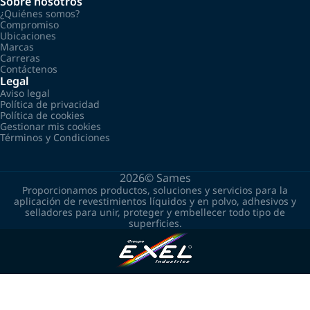
Sobre nosotros
¿Quiénes somos?
Compromiso
Ubicaciones
Marcas
Carreras
Contáctenos
Legal
Aviso legal
Política de privacidad
Política de cookies
Gestionar mis cookies
Términos y Condiciones
2026©
Sames
Proporcionamos productos, soluciones y servicios para la
aplicación de revestimientos líquidos y en polvo, adhesivos y
selladores para unir, proteger y embellecer todo tipo de
superficies.