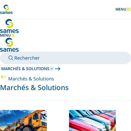
Accéder au contenu principal
MENU
AFFICHER
MENU
MASQUER LE MENU
Rechercher
MARCHÉS & SOLUTIONS
Marchés & Solutions
Marchés & Solutions