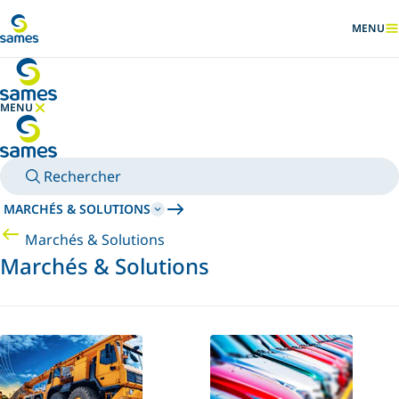
Accéder au contenu principal
MENU
AFFICHER
MENU
MASQUER LE MENU
Rechercher
MARCHÉS & SOLUTIONS
Marchés & Solutions
Marchés & Solutions