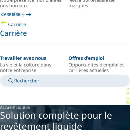
Notre présence mondiale et
Notre portefeuille de
nos bureaux
marques
CARRIÈRE
Carrière
Carrière
Travailler avec nous
Offres d'emploi
La vie et la culture dans
Opportunités d'emploi et
notre entreprise
carrières actuelles
Rechercher
MANUELS
RENCONTRER UN EXPERT
PAYS/LANGUE
USA/FR
VOTRE ESPACE PERSONNEL
Accueil
Liquide
Solution complète pour le
revêtement liquide