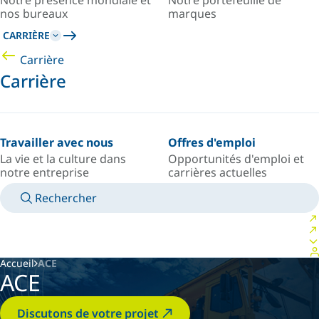
Notre présence mondiale et
Notre portefeuille de
nos bureaux
marques
CARRIÈRE
Carrière
Carrière
Travailler avec nous
Offres d'emploi
La vie et la culture dans
Opportunités d'emploi et
notre entreprise
carrières actuelles
Rechercher
MANUELS
RENCONTRER UN EXPERT
PAYS/LANGUE
USA/FR
VOTRE ESPACE PERSONNEL
Accueil
ACE
ACE
Discutons de votre projet