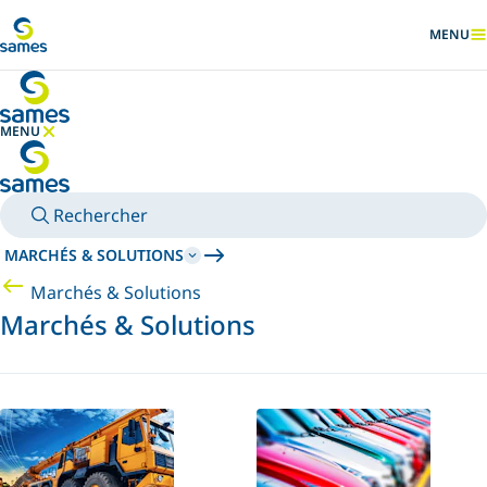
Accéder au contenu principal
MENU
AFFICHER
MENU
MASQUER LE MENU
Rechercher
MARCHÉS & SOLUTIONS
Marchés & Solutions
Marchés & Solutions