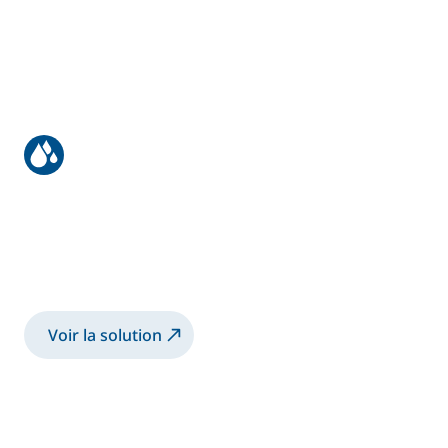
Revêtement des équipements
d'excavation
Pulvérisation de peinture bi-composants
avec le pistolet Airmix® manuel
Voir la solution