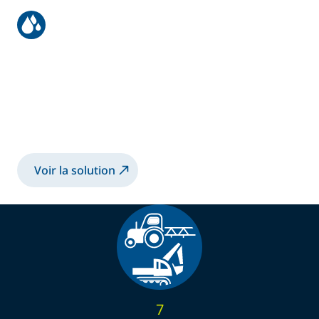
Revêtement robotisé de grands
châssis métalliques
Pulvérisation d'un revêtement 2K-SB sur un
châssis métallique à l'aide d'un appareil
électrostatique TRP502
Voir la solution
7