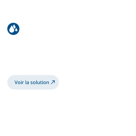
Revêtement du moteur
Pulvérisation du revêtement 2K-WB sur le
moteur à l'aide d'un bol rotatif
électrostatique
Voir la solution