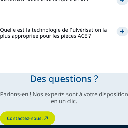
réduction
des émissions de COV
réduction des
solutions de Pulvérisation et
retouches et à l'amélioration de la qualité du premier
d'Extrusion
passage
Quelle est la technologie de Pulvérisation la
une meilleure répétabilité du process
plus appropriée pour les pièces ACE ?
tri des déchets,
double utilisation des solvants, push-color, anticipation du
dernier travail, traçabilité numérique,
atomisation précise
et une grande efficacité de transfert
Des questions ?
Parlons-en ! Nos experts sont à votre disposition
en un clic.
Contactez-nous.
rentabilité
à long terme