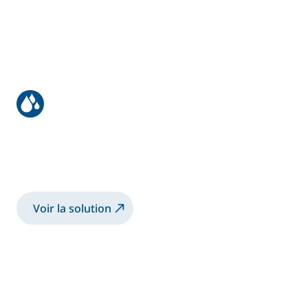
Revêtement des grues de chantier
Pulvérisation de la peinture 2K-SB avec le
Pistolets manuels électrostatiques Airmix
Voir la solution