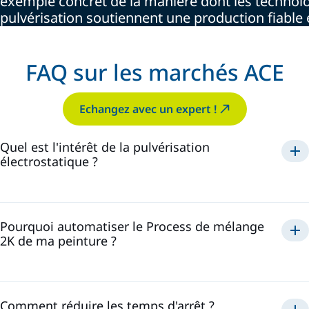
exemple concret de la manière dont les technol
pulvérisation soutiennent une production fiable
FAQ sur les marchés ACE
Echangez avec un expert !
Quel est l'intérêt de la pulvérisation
électrostatique ?
permet de maximiser
l'efficacité et de réduire les coûts
Pourquoi automatiser le Process de mélange
2K de ma peinture ?
des économies de produits
des trajectoires de pulvérisation plus
simples
plus
contrôle précis des
rapides
rapports, une
réduction des déchets de matériaux
amélioration de l'efficacité de la production
Comment réduire les temps d'arrêt ?