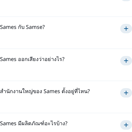
18 ประเทศ
3,500 คน
Sames กับ Samse?
Sames
Sames ออกเสียงว่าอย่างไร?
Samse
เพื่อฟังการออกเสียงของคำว่า "Sames" โปรดชมวิดีโอด้านล่าง:
สำนักงานใหญ่ของ Sames ตั้งอยู่ที่ไหน?
สำนักงานใหญ่ของ Sames ตั้ง
อยู่ที่เมือง Meylan ประเทศฝรั่งเศส
ซึ่งตั้งอยู่ใจกลางเทือกเขาแอลป์ ที่ซึ่งเราพัฒนาเทคโนโลยีล้ำสมัย
และประสานงานกิจกรรมต่างๆ เพื่อมอบโซลูชันที่ดีที่สุดให้กับ
ลูกค้าของเรา
Sames มีผลิตภัณฑ์อะไรบ้าง?