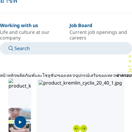
Working with us
Job Board
Life and culture at our
Current job openings and
company
careers
Search
MANUALS
MEET AN EXPERT
ประเทศ/ภาษา
SOUTH-EAST-ASIA/TH
LOGIN TO YOUR PERSONAL SPACE
หน้าหลัก
ผลิตภัณฑ์และโซลูชัน
ของเหลว
อุปกรณ์เสริมของเหลว
ฝาครอบพร