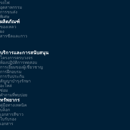
รถไฟ
อุตสาหกรรม
การขนส่ง
พิเศษ
ผลิตภัณฑ์
ของเหลว
ผง
สารซีลและกาว
บริการและการสนับสนุน
โครงการครบวงจร
ห้องปฏิบัติการทดสอบ
การเยี่ยมของผู้เชี่ยวชาญ
การฝึกอบรม
การรับประกัน
สัญญาบำรุงรักษา
อะไหล่
ซ่อม
คำถามที่พบบ่อย
ทรัพยากร
คู่มือทางเทคนิค
บล็อก
เอกสารสีขาว
ใบรับรอง
เอกสาร