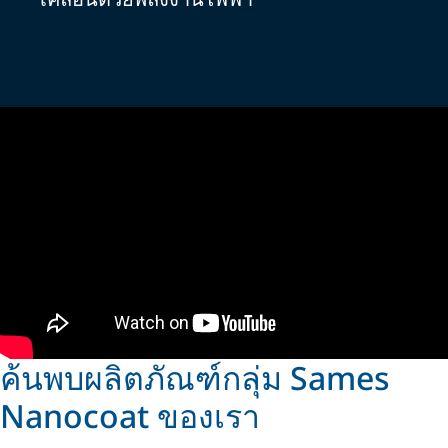
ค้นพบผลิตภัณฑ์กลุ่ม Sames
Nanocoat ของเรา