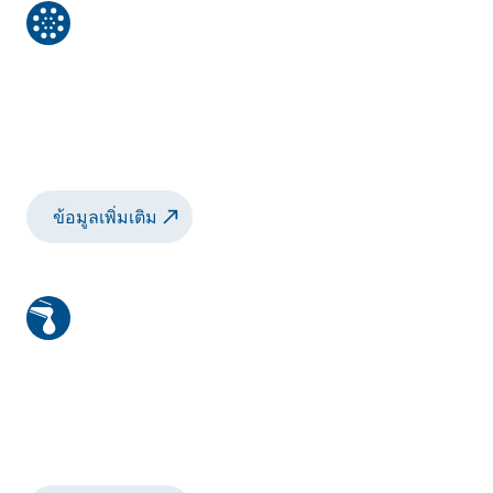
สีฝุ่น
การพ่นสีฝุ่นขั้นสูงเพื่อผลลัพธ์ที่เรียบเนียน
สม่ำเสมอพร้อมของเสียที่น้อยลงและ
ประสิทธิภาพสูงสุด
ข้อมูลเพิ่มเติม
สารซีลแลนท์และกาว
ระบบประสิทธิภาพสูงสำหรับการประยุกต์ใช้
กาว สารปิดผนึก และวัสดุที่มีความหนืดสูงอย่าง
แม่นยำ