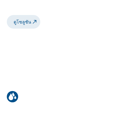
เดือน
ดูโซลูชัน
การพ่นสีรถไฟด้วยหุ่นยนต์
พ่นสีรองพื้นและสีทับหน้า SB-2K ด้วยระบบพ่น
ไฟฟ้าสถิตแบบหุ่นยนต์