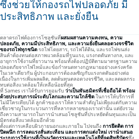
ซึ่งช่วยให้กองรถไฟปลอดภัย มี
ประสิทธิภาพ และยั่งยืน
ตลาดรถไฟต้องการโซลูชันที่
ผสมผสานความคงทน, ความ
ปลอดภัย, ความมีประสิทธิภาพ,
และความยั่งยืนตลอดวงจรชีวิต
ของรถไฟทุกชนิด
รถไฟโดยสาร, รถไฟใต้ดิน, และรถไฟขนส่ง
สินค้าต้องทนต่อสภาพแวดล้อมที่รุนแรง, แรงกดดันทางกล, และ
อายุการใช้งานที่ยาวนาน พร้อมทั้งต้องปฏิบัติตามมาตรฐานความ
ปลอดภัยจากไฟไหม้และข้อกำหนดทางกฎหมายอย่างเคร่งครัด
ในเวลาเดียวกัน ผู้ประกอบการต้องเผชิญกับแรงกดดันอย่างต่อ
เนื่องในการเพิ่มผลผลิต, ลดต้นทุนตลอดวงจรชีวิต, และลดผลกระ
ทบต่อสิ่งแวดล้อมให้เหลือน้อยที่สุด
ที่ Sames เราได้รับการยอมรับ
ว่าเป็นพันธมิตรที่เชื่อถือได้ พร้อม
ด้วยประสบการณ์ระดับโลกและความใกล้ชิด
ในการให้บริการที่
ไม่มีใครเทียบได้ ลูกค้าของเราให้ความสำคัญไม่เพียงแต่กับความ
เชี่ยวชาญในกระบวนการที่หลากหลายของเราเท่านั้น แต่ยังรวม
ถึงความสามารถในการนำเสนอโซลูชันที่ประหยัดต้นทุนและเป็น
มิตรต่อสิ่งแวดล้อมอีกด้วย
ตั้งแต่การเคลือบผิวภายนอกและภายใน ไปจนถึง
การยึดติด การ
ปิดผนึก การลดแรงสั่นสะเทือน และการตกแต่งใหม่
เรานำเสนอ
ระบบการใช้งานที่เป็นนวัตกรรมและเทคโนโลยีที่จดสิทธิบัตร
ซึ่ง