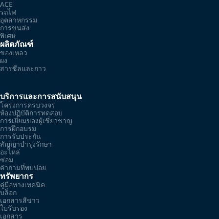
ACE
รถไฟ
อุตสาหกรรม
การขนส่ง
พิเศษ
ผลิตภัณฑ์
ของเหลว
ผง
สารซีลและกาว
บริการและการสนับสนุน
โครงการครบวงจร
ห้องปฏิบัติการทดสอบ
การเยี่ยมของผู้เชี่ยวชาญ
การฝึกอบรม
การรับประกัน
สัญญาบำรุงรักษา
อะไหล่
ซ่อม
คำถามที่พบบ่อย
ทรัพยากร
คู่มือทางเทคนิค
บล็อก
เอกสารสีขาว
ใบรับรอง
เอกสาร