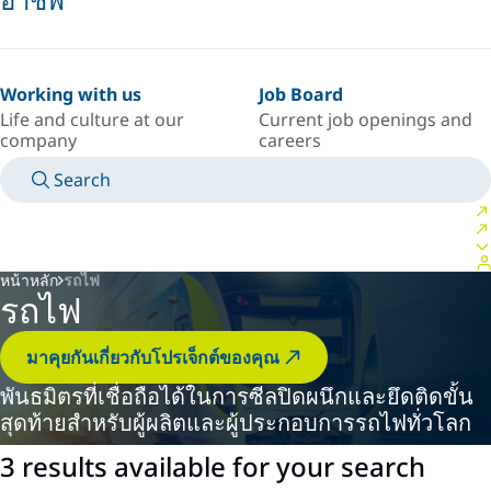
Working with us
Job Board
Life and culture at our
Current job openings and
company
careers
Search
MANUALS
MEET AN EXPERT
ประเทศ/ภาษา
SOUTH-EAST-ASIA/TH
LOGIN TO YOUR PERSONAL SPACE
หน้าหลัก
รถไฟ
รถไฟ
มาคุยกันเกี่ยวกับโปรเจ็กต์ของคุณ
พันธมิตรที่เชื่อถือได้ในการซีลปิดผนึกและยึดติดขั้น
สุดท้ายสำหรับผู้ผลิตและผู้ประกอบการรถไฟทั่วโลก
3 results available for your search