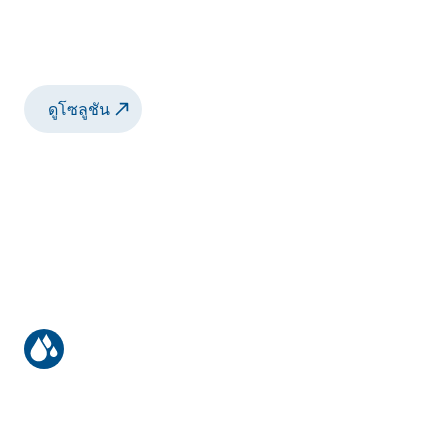
ประหยัดสีได้สูงสุดถึง 30% เวลาทำงานลดลง
25% และได้รับคุณภาพการเคลือบผิวที่สูงด้วย
การพ่นสีด้วยปืนมือ Sames Xcit...
ดูโซลูชัน
การทาสีด้วยหุ่นยนต์ของชิ้นส่วนรถไฟ
ประหยัดสีได้สูงสุดถึง 30% อัตราผลตอบแทน
จากการลงทุนโดยปกติอยู่ระหว่าง 12 ถึง 24