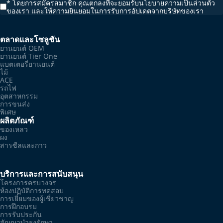
*
โดยการสมัครสมาชิก คุณตกลงที่จะยอมรับนโยบายความเป็นส่วนตัว
ของเรา และให้ความยินยอมในการรับการอัปเดตจากบริษัทของเรา
ตลาดและโซลูชัน
ยานยนต์ OEM
ยานยนต์ Tier One
แบตเตอรี่ยานยนต์
ไม้
ACE
รถไฟ
อุตสาหกรรม
การขนส่ง
พิเศษ
ผลิตภัณฑ์
ของเหลว
ผง
สารซีลและกาว
บริการและการสนับสนุน
โครงการครบวงจร
ห้องปฏิบัติการทดสอบ
การเยี่ยมของผู้เชี่ยวชาญ
การฝึกอบรม
การรับประกัน
สัญญาบำรุงรักษา