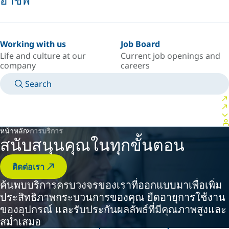
Working with us
Job Board
Life and culture at our
Current job openings and
company
careers
Search
MANUALS
MEET AN EXPERT
ประเทศ/ภาษา
SOUTH-EAST-ASIA/TH
LOGIN TO YOUR PERSONAL SPACE
หน้าหลัก
การบริการ
สนับสนุนคุณในทุกขั้นตอน
ติดต่อเรา
ค้นพบบริการครบวงจรของเราที่ออกแบบมาเพื่อเพิ่ม
ประสิทธิภาพกระบวนการของคุณ ยืดอายุการใช้งาน
ของอุปกรณ์ และรับประกันผลลัพธ์ที่มีคุณภาพสูงและ
สม่ำเสมอ