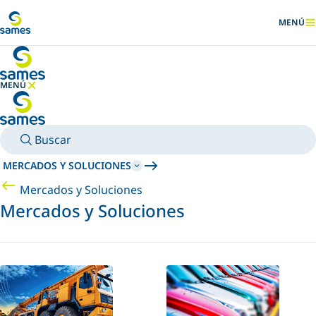
Ir al contenido principal
MENÚ
MOSTRA
MENÚ
OCULTAR MENÚ
Buscar
MERCADOS Y SOLUCIONES
Mercados y Soluciones
Mercados y Soluciones