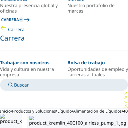
Nuestra presencia global y
Nuestro portafolio de
oficinas
marcas
CARRERA
Carrera
Carrera
Trabajar con nosotros
Bolsa de trabajo
Vida y cultura en nuestra
Oportunidades de empleo y
empresa
carreras actuales
Buscar
MANUALES
CONOZCA A UN EXPERTO
PAÍS/IDIOMA
SPAIN/ES
INICIAR SESIÓN EN TU ESPACIO PERSONAL
Inicio
Productos y Soluciones
Líquido
Alimentación de Líquidos
40