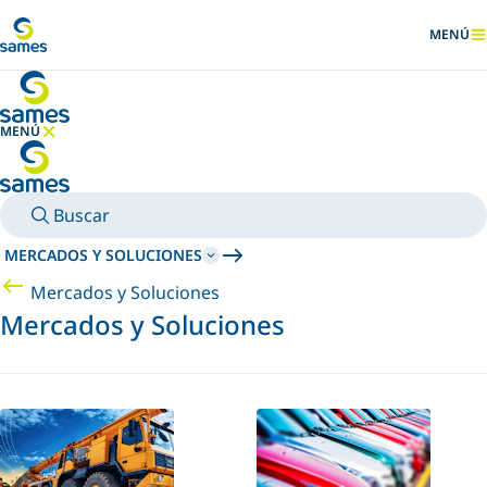
Ir al contenido principal
MENÚ
MOSTRA
MENÚ
OCULTAR MENÚ
Buscar
MERCADOS Y SOLUCIONES
Mercados y Soluciones
Mercados y Soluciones