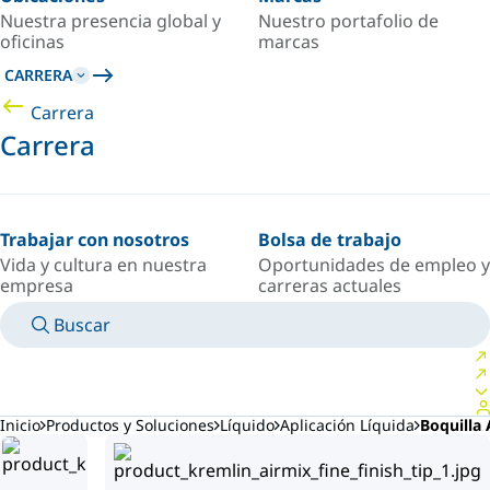
Nuestra presencia global y
Nuestro portafolio de
oficinas
marcas
CARRERA
Carrera
Carrera
Trabajar con nosotros
Bolsa de trabajo
Vida y cultura en nuestra
Oportunidades de empleo y
empresa
carreras actuales
Buscar
MANUALES
CONOZCA A UN EXPERTO
PAÍS/IDIOMA
SPAIN/ES
INICIAR SESIÓN EN TU ESPACIO PERSONAL
Inicio
Productos y Soluciones
Líquido
Aplicación Líquida
Boquilla