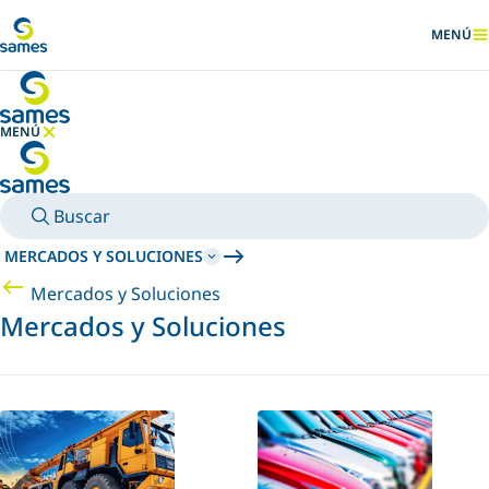
Ir al contenido principal
MENÚ
MOSTRA
MENÚ
OCULTAR MENÚ
Buscar
MERCADOS Y SOLUCIONES
Mercados y Soluciones
Mercados y Soluciones