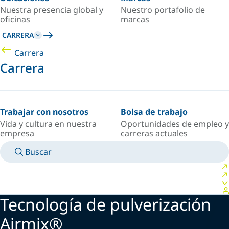
Nuestra presencia global y
Nuestro portafolio de
oficinas
marcas
CARRERA
Carrera
Carrera
Trabajar con nosotros
Bolsa de trabajo
Vida y cultura en nuestra
Oportunidades de empleo y
empresa
carreras actuales
Buscar
MANUALES
CONOZCA A UN EXPERTO
PAÍS/IDIOMA
SPAIN/ES
INICIAR SESIÓN EN TU ESPACIO PERSONAL
Tecnología de pulverización
Airmix®