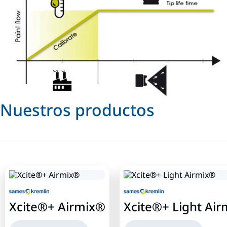
Nuestros productos
Xcite®+ Airmix®
Xcite®+ Light Ai