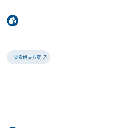
实木手动喷涂解决方案
溶剂型和水性双组分涂料的手动涂装解决方案
查看解决方案