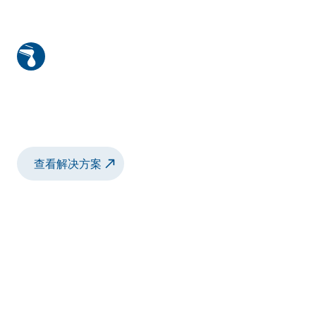
使用E50的2K手动涂胶解决方案
E50 是一种 2K 计量混合系统，用于精确计量
和混合双组分材料。
查看解决方案