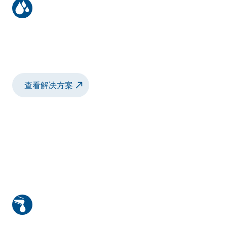
木器行业自动喷涂应用
自动喷涂解决方案，适用于平涂机上的溶剂型
涂料和水性涂料。
查看解决方案
适用于木器门窗的机器人版旋杯喷涂