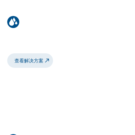
电池上的介电涂层
在薄层条件下实现高性能介电性能
查看解决方案