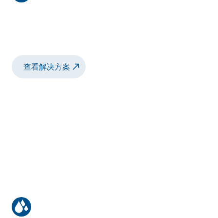
脱粘涂层
采用脱附涂层技术的旋转钟罩式喷雾器，可实
现超高的转移效率
查看解决方案