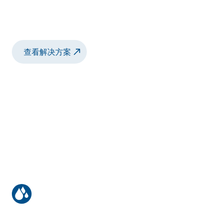
车身底部和电池模组涂胶
车身底部和电池模组涂胶
查看解决方案
防火、填隙和 TCA 应用