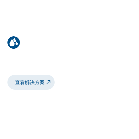
冷却装置上的介电涂层
可实现完美均匀涂层的涂层技术
查看解决方案