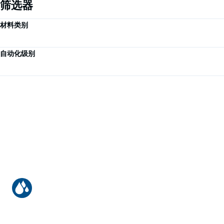
筛选器
材料类别
自动化级别
军用车辆的涂层
使用机器人进行3K环氧树脂底漆和PU面漆的混