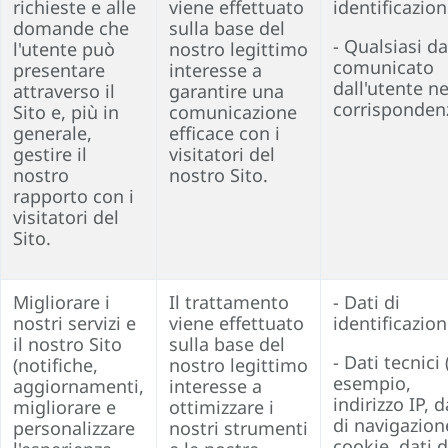
richieste e alle
viene effettuato
identificazio
domande che
sulla base del
- Qualsiasi d
l'utente può
nostro legittimo
comunicato
presentare
interesse a
dall'utente ne
attraverso il
garantire una
corrisponden
Sito e, più in
comunicazione
generale,
efficace con i
gestire il
visitatori del
nostro
nostro Sito.
rapporto con i
visitatori del
Sito.
Migliorare i
Il trattamento
- Dati di
nostri servizi e
viene effettuato
identificazio
il nostro Sito
sulla base del
- Dati tecnici 
(notifiche,
nostro legittimo
esempio,
aggiornamenti,
interesse a
indirizzo IP, d
migliorare e
ottimizzare i
di navigazion
personalizzare
nostri strumenti
cookie, dati d