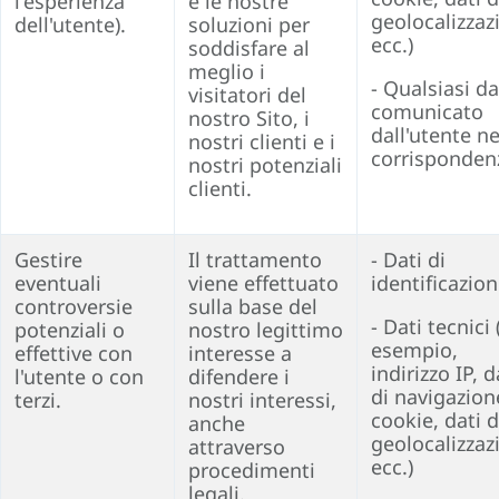
l'esperienza
e le nostre
geolocalizzaz
dell'utente).
soluzioni per
ecc.)
soddisfare al
meglio i
- Qualsiasi d
visitatori del
comunicato
nostro Sito, i
dall'utente ne
nostri clienti e i
corrisponden
nostri potenziali
clienti.
Gestire
Il trattamento
- Dati di
eventuali
viene effettuato
identificazio
controversie
sulla base del
- Dati tecnici 
potenziali o
nostro legittimo
esempio,
effettive con
interesse a
indirizzo IP, d
l'utente o con
difendere i
di navigazion
terzi.
nostri interessi,
cookie, dati d
anche
geolocalizzaz
attraverso
ecc.)
procedimenti
legali.