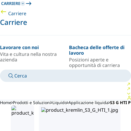
CARRIERE
Carriere
Carriere
Lavorare con noi
Bacheca delle offerte di
lavoro
Vita e cultura nella nostra
azienda
Posizioni aperte e
opportunità di carriera
Cerca
MANUALI
CONTATTA UN ESPERTO
PAESE/LINGUA
ITALY/IT
ACCEDI AL TUO SPAZIO PERSONALE
Home
Prodotti e Soluzioni
Liquido
Applicazione liquida
S3 G HTI P