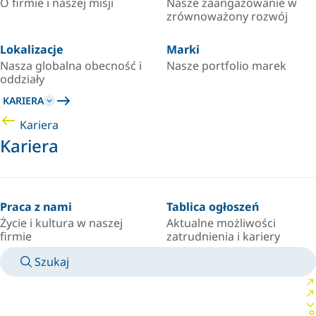
O firmie i naszej misji
Nasze zaangażowanie w
zrównoważony rozwój
Lokalizacje
Marki
Nasza globalna obecność i
Nasze portfolio marek
oddziały
KARIERA
Kariera
Kariera
Praca z nami
Tablica ogłoszeń
Życie i kultura w naszej
Aktualne możliwości
firmie
zatrudnienia i kariery
Szukaj
INSTRUKCJE OBSŁUGI
SKONTAKTUJ SIĘ Z EKSPERTEM
KRAJ/JĘZYK
POLAND/PL
ZALOGUJ SIĘ DO SWOJEJ PRZESTRZENI OSOBISTEJ