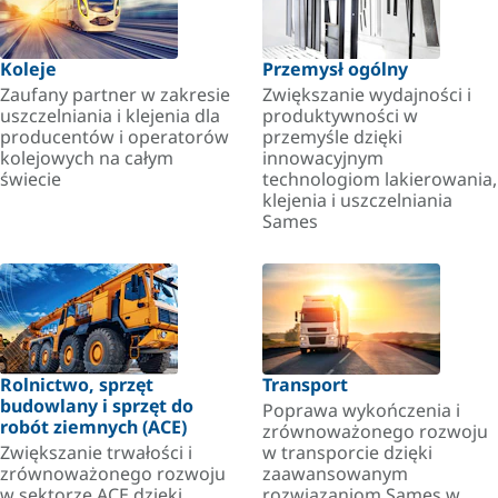
Koleje
Przemysł ogólny
Zaufany partner w zakresie
Zwiększanie wydajności i
uszczelniania i klejenia dla
produktywności w
producentów i operatorów
przemyśle dzięki
kolejowych na całym
innowacyjnym
świecie
technologiom lakierowania,
klejenia i uszczelniania
Sames
Rolnictwo, sprzęt
Transport
budowlany i sprzęt do
Poprawa wykończenia i
robót ziemnych (ACE)
zrównoważonego rozwoju
Zwiększanie trwałości i
w transporcie dzięki
zrównoważonego rozwoju
zaawansowanym
w sektorze ACE dzięki
rozwiązaniom Sames w