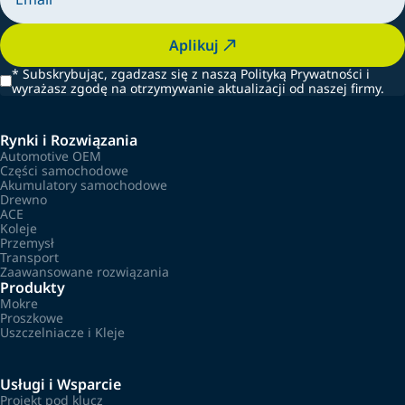
Aplikuj
*
Subskrybując, zgadzasz się z naszą Polityką Prywatności i
wyrażasz zgodę na otrzymywanie aktualizacji od naszej firmy.
Rynki i Rozwiązania
Automotive OEM
Części samochodowe
Akumulatory samochodowe
Drewno
ACE
Koleje
Przemysł
Transport
Zaawansowane rozwiązania
Produkty
Mokre
Proszkowe
Uszczelniacze i Kleje
Usługi i Wsparcie
Projekt pod klucz