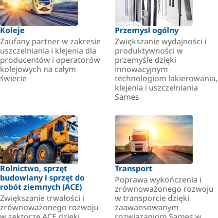
Koleje
Przemysł ogólny
Zaufany partner w zakresie
Zwiększanie wydajności i
uszczelniania i klejenia dla
produktywności w
producentów i operatorów
przemyśle dzięki
kolejowych na całym
innowacyjnym
świecie
technologiom lakierowania,
klejenia i uszczelniania
Sames
Rolnictwo, sprzęt
Transport
budowlany i sprzęt do
Poprawa wykończenia i
robót ziemnych (ACE)
zrównoważonego rozwoju
Zwiększanie trwałości i
w transporcie dzięki
zrównoważonego rozwoju
zaawansowanym
w sektorze ACE dzięki
rozwiązaniom Sames w