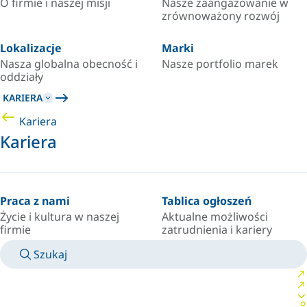
O firmie i naszej misji
Nasze zaangażowanie w
zrównoważony rozwój
Lokalizacje
Marki
Nasza globalna obecność i
Nasze portfolio marek
oddziały
KARIERA
Kariera
Kariera
Praca z nami
Tablica ogłoszeń
Życie i kultura w naszej
Aktualne możliwości
firmie
zatrudnienia i kariery
Szukaj
INSTRUKCJE OBSŁUGI
SKONTAKTUJ SIĘ Z EKSPERTEM
KRAJ/JĘZYK
POLAND/PL
ZALOGUJ SIĘ DO SWOJEJ PRZESTRZENI OSOBISTEJ