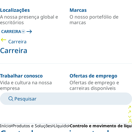
Localizações
Marcas
A nossa presença global e
O nosso portefólio de
escritórios
marcas
CARREIRA
Carreira
Carreira
Trabalhar conosco
Ofertas de emprego
Vida e cultura na nossa
Ofertas de emprego e
empresa
carreiras disponíveis
Pesquisar
MANUAIS
CONTACTE UM ESPECIALISTA
PAÍS/IDIOMA
PORTUGAL/PT
FAÇA LOGIN NO SEU ESPAÇO PESSOAL
Início
Produtos e Soluções
Líquido
Controlo e movimento de líqu