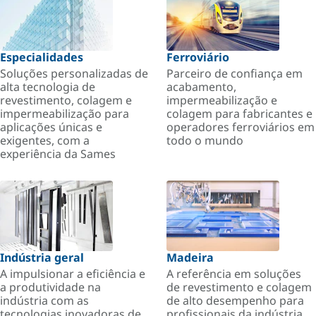
Especialidades
Ferroviário
Soluções personalizadas de
Parceiro de confiança em
alta tecnologia de
acabamento,
revestimento, colagem e
impermeabilização e
impermeabilização para
colagem para fabricantes e
aplicações únicas e
operadores ferroviários em
exigentes, com a
todo o mundo
experiência da Sames
Indústria geral
Madeira
A impulsionar a eficiência e
A referência em soluções
a produtividade na
de revestimento e colagem
indústria com as
de alto desempenho para
tecnologias inovadoras de
profissionais da indústria