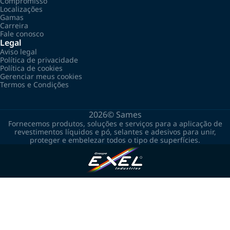
Compromisso
Localizações
Gamas
Carreira
Fale conosco
Legal
Aviso legal
Política de privacidade
Política de cookies
Gerenciar meus cookies
Termos e Condições
2026©
Sames
Fornecemos produtos, soluções e serviços para a aplicação de
revestimentos líquidos e pó, selantes e adesivos para unir,
proteger e embelezar todos o tipo de superfícies.