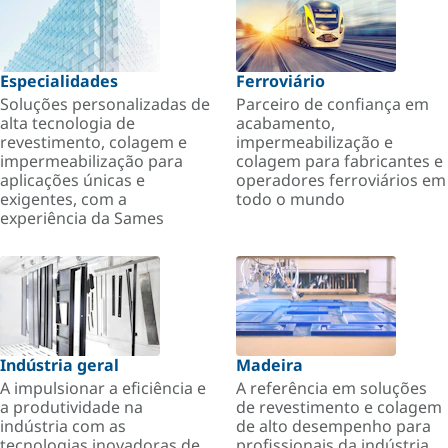
Especialidades
Ferroviário
Soluções personalizadas de
Parceiro de confiança em
alta tecnologia de
acabamento,
revestimento, colagem e
impermeabilização e
impermeabilização para
colagem para fabricantes e
aplicações únicas e
operadores ferroviários em
exigentes, com a
todo o mundo
experiência da Sames
Indústria geral
Madeira
A impulsionar a eficiência e
A referência em soluções
a produtividade na
de revestimento e colagem
indústria com as
de alto desempenho para
tecnologias inovadoras de
profissionais da indústria