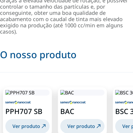
Graças à elevada velocidade de rotação, é possível
controlar o tamanho das partículas e, por
conseguinte, obter uma boa qualidade de
acabamento com o caudal de tinta mais elevado
exigido na produção (até 1000 cc/min em alguns
casos).
O nosso produto
PPH707 SB
BAC
BSC 
Ver produto
Ver produto
Ver 