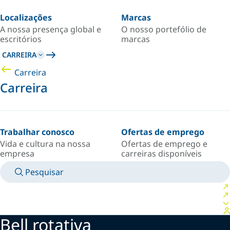
Localizações
Marcas
A nossa presença global e
O nosso portefólio de
escritórios
marcas
CARREIRA
Carreira
Carreira
Trabalhar conosco
Ofertas de emprego
Vida e cultura na nossa
Ofertas de emprego e
empresa
carreiras disponíveis
Pesquisar
MANUAIS
CONTACTE UM ESPECIALISTA
PAÍS/IDIOMA
PORTUGAL/PT
FAÇA LOGIN NO SEU ESPAÇO PESSOAL
Bell rotativa