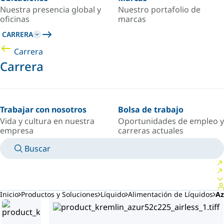
Nuestra presencia global y
Nuestro portafolio de
oficinas
marcas
CARRERA
Carrera
Carrera
Trabajar con nosotros
Bolsa de trabajo
Vida y cultura en nuestra
Oportunidades de empleo y
empresa
carreras actuales
Buscar
MANUALES
CONOZCA A UN EXPERTO
PAÍS/IDIOMA
SPAIN/ES
INICIAR SESIÓN EN TU ESPACIO PERSONAL
Inicio
Productos y Soluciones
Líquido
Alimentación de Líquidos
Az