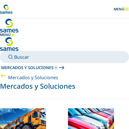
Ir al contenido principal
MENÚ
MOSTRA
MENÚ
OCULTAR MENÚ
Buscar
MERCADOS Y SOLUCIONES
Mercados y Soluciones
Mercados y Soluciones