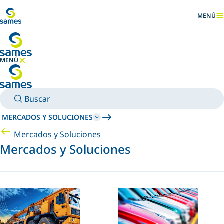
Ir al contenido principal
MENÚ
MOSTRA
MENÚ
OCULTAR MENÚ
Buscar
MERCADOS Y SOLUCIONES
Mercados y Soluciones
Mercados y Soluciones