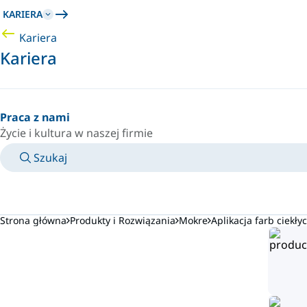
KARIERA
Kariera
Kariera
Praca z nami
Życie i kultura w naszej firmie
Szukaj
INSTRUKCJE OBSŁUGI
SKONTAKTUJ SIĘ Z EKSPERTEM
KRAJ/JĘZYK
POLAND/PL
ZALOGUJ SIĘ DO SWOJEJ PRZESTRZENI OSOBISTEJ
Strona główna
Produkty i Rozwiązania
Mokre
Aplikacja farb ciekły