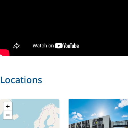
Locations
+
−