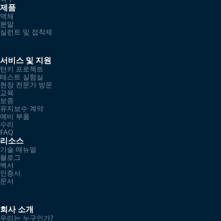
제품
액체
분말
실런트 및 접착제
서비스 및 지원
턴키 프로젝트
테스트 실험실
현장 전문가 방문
교육
보증
유지보수 계약
예비 부품
수리
FAQ
리소스
기술 매뉴얼
블로그
백서
인증서
문서
회사 소개
우리는 누구인가?