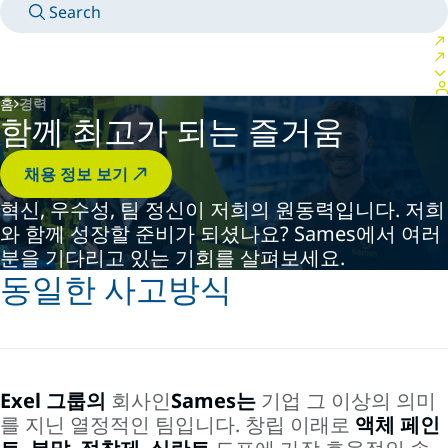
Search
MANUALS
MEET AN EXPERT
국가/언어
SOUTH-KOREA/KO
LOGIN TO YOUR PERSONAL SPACE
홈
경력
함께 최고가 되는 즐거움
채용 정보 보기
혁신, 우수성, 팀 정신이 저희의 원동력입니다. 저희
와 함께 성장할 준비가 되셨나요? Sames에서 여러
분을 기다리고 있는 기회를 살펴보세요.
동일한 사고방식
Exel 그룹의
회사인
Sames는
기업 그 이상의 의미
를 지닌 열정적인 팀입니다. 창립 이래로
액체 페인