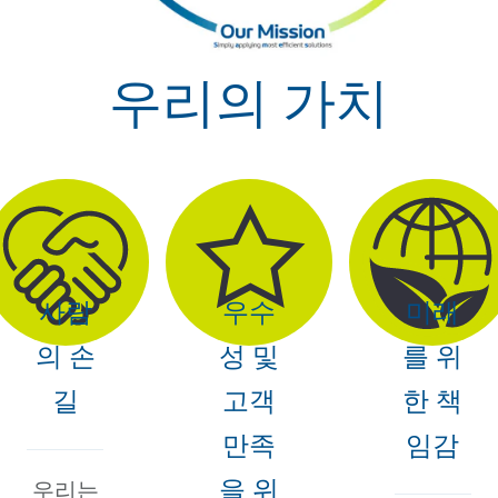
우리의 가치
사람
우수
미래
의 손
성 및
를 위
길
고객
한 책
만족
임감
을 위
우리는