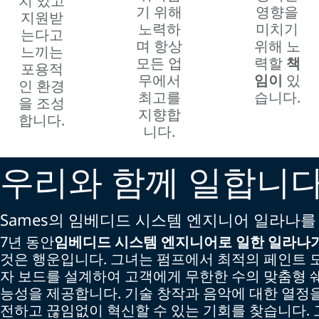
치 있고
기 위해
영향을
지원받
노력하
미치기
는다고
며 항상
위해 노
느끼는
모든 업
력할
책
포용적
무에서
임이
있
인 환경
최고를
습니다.
을 조성
지향합
합니다.
니다.
우리와 함께 일합니
Sames의 임베디드 시스템 엔지니어 일라나
7년 동안
임베디드 시스템 엔지니어로
일한 일라나
것은 행운입니다. 그녀는 펌프에서 최적의 페인트 
자 보드를 설계하여 고객에게 무한한 수의 맞춤형 쉐
능성을 제공합니다. 기술 창작과 음악에 대한 열정을
전하고 끊임없이 혁신할 수 있는 기회를 찾습니다.