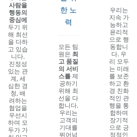
사람을
한 노
우리는
행동의
지속 가
중심에
력
능하고
두기 위
윤리적
해 최선
으로 행
을 다하
모든 팀
동합니
고 있습
원은
최
다. 우
니다.
고 품질
리 모두
진정성
의 서비
는 미래
있는 관
스를
제
를 보존
계, 세
공하기
하고 환
심한 경
위해 최
경 친화
청, 배
선을 다
적인 관
려하는
합니다.
행을 통
협업을
우리는
합하며
우선시
고객의
장기적
하며 모
기대를
으로 긍
두가 가
뛰어넘
정적인