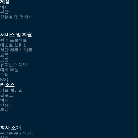
제품
액체
분말
실런트 및 접착제
서비스 및 지원
턴키 프로젝트
테스트 실험실
현장 전문가 방문
교육
보증
유지보수 계약
예비 부품
수리
FAQ
리소스
기술 매뉴얼
블로그
백서
인증서
문서
회사 소개
우리는 누구인가?
약속