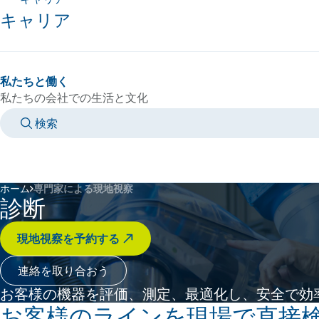
キャリア
私たちと働く
私たちの会社での生活と文化
検索
MANUALS
MEET AN EXPERT
国/言語
JAPAN/JA
個人スペースにログイン
ホーム
専門家による現地視察
診断
現地視察を予約する
連絡を取り合おう
お客様の機器を評価、測定、最適化し、安全で効
お客様のラインを現場で直接