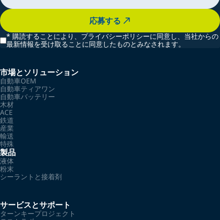
応募する
*
購読することにより、プライバシーポリシーに同意し、当社からの
最新情報を受け取ることに同意したものとみなされます。
市場とソリューション
自動車OEM
自動車ティアワン
自動車バッテリー
木材
ACE
鉄道
産業
輸送
特殊
製品
液体
粉末
シーラントと接着剤
サービスとサポート
ターンキープロジェクト