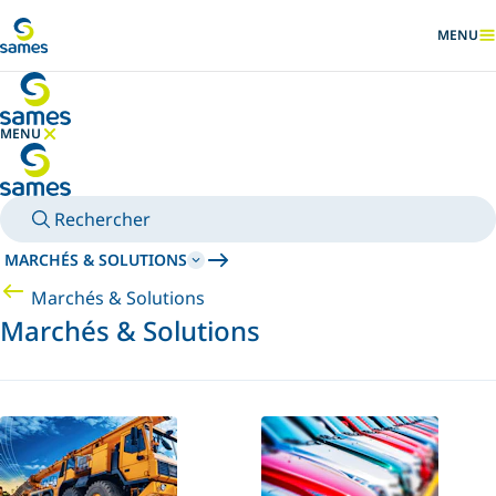
Accéder au contenu principal
MENU
AFFICHER
MENU
MASQUER LE MENU
Rechercher
MARCHÉS & SOLUTIONS
Marchés & Solutions
Marchés & Solutions