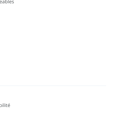
eables
ilité