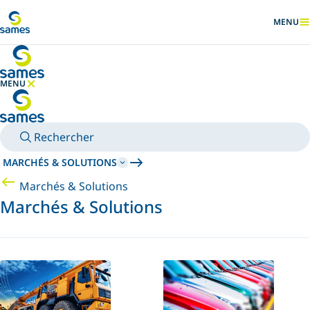
Accéder au contenu principal
MENU
AFFICHER
MENU
MASQUER LE MENU
Rechercher
MARCHÉS & SOLUTIONS
Marchés & Solutions
Marchés & Solutions