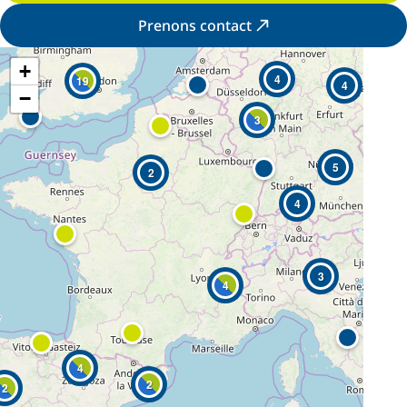
Prenons contact
+
4
19
4
−
3
5
2
4
3
4
4
2
2