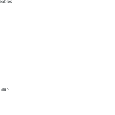
eables
ilité