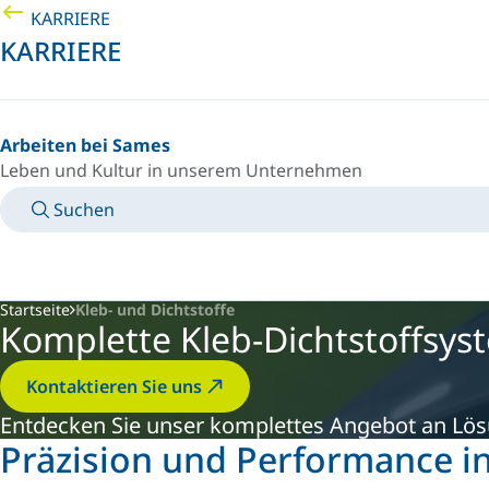
KARRIERE
KARRIERE
Arbeiten bei Sames
Leben und Kultur in unserem Unternehmen
Suchen
TECHNISCHE BETRIEBSANLEITUNGEN
KONTAKT
LAND/SPRACHE
GERMANY/DE
PERSÖNLICHER LOGIN
Startseite
Kleb- und Dichtstoffe
Komplette Kleb-Dichtstoffsys
Kontaktieren Sie uns
Entdecken Sie unser komplettes Angebot an Lös
Präzision und Performance i