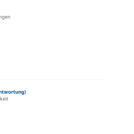
ungen
ntwortung)
keit