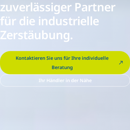
zuverlässiger Partner
für die industrielle
Zerstäubung.
Kontaktieren Sie uns für Ihre individuelle
Beratung
Ihr Händler in der Nähe