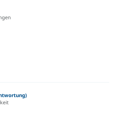
ungen
ntwortung)
keit