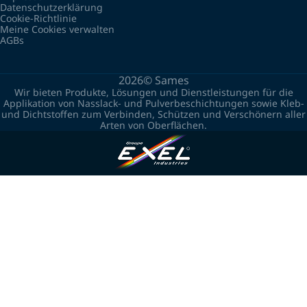
Datenschutzerklärung
Cookie-Richtlinie
Meine Cookies verwalten
AGBs
2026©
Sames
Wir bieten Produkte, Lösungen und Dienstleistungen für die
Applikation von Nasslack- und Pulverbeschichtungen sowie Kleb-
und Dichtstoffen zum Verbinden, Schützen und Verschönern aller
Arten von Oberflächen.