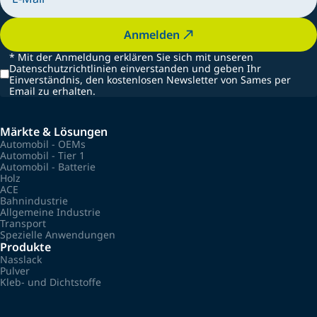
Anmelden
*
Mit der Anmeldung erklären Sie sich mit unseren
Datenschutzrichtlinien einverstanden und geben Ihr
Einverständnis, den kostenlosen Newsletter von Sames per
Email zu erhalten.
Märkte & Lösungen
Automobil - OEMs
Automobil - Tier 1
Automobil - Batterie
Holz
ACE
Bahnindustrie
Allgemeine Industrie
Transport
Spezielle Anwendungen
Produkte
Nasslack
Pulver
Kleb- und Dichtstoffe