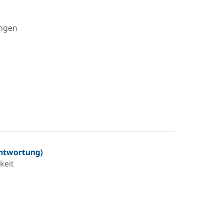
ungen
ntwortung)
keit