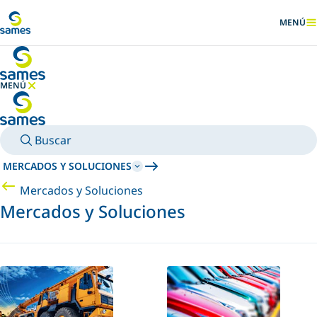
Ir al contenido principal
MENÚ
MOSTRA
MENÚ
OCULTAR MENÚ
Buscar
MERCADOS Y SOLUCIONES
Mercados y Soluciones
Mercados y Soluciones