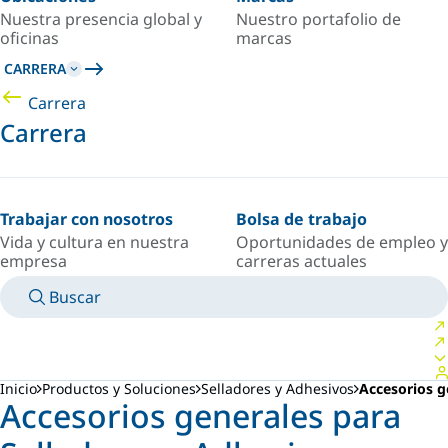
Nuestra presencia global y
Nuestro portafolio de
oficinas
marcas
CARRERA
Carrera
Carrera
Trabajar con nosotros
Bolsa de trabajo
Vida y cultura en nuestra
Oportunidades de empleo y
empresa
carreras actuales
Buscar
MANUALES
CONOZCA A UN EXPERTO
PAÍS/IDIOMA
ARGENTINA/ES
INICIAR SESIÓN EN TU ESPACIO PERSONAL
Inicio
Productos y Soluciones
Selladores y Adhesivos
Accesorios g
Accesorios generales para